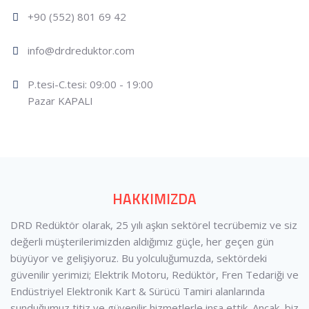
+90 (552) 801 69 42
info@drdreduktor.com
P.tesi-C.tesi: 09:00 - 19:00
Pazar KAPALI
HAKKIMIZDA
DRD Redüktör olarak, 25 yılı aşkın sektörel tecrübemiz ve siz
değerli müşterilerimizden aldığımız güçle, her geçen gün
büyüyor ve gelişiyoruz. Bu yolculuğumuzda, sektördeki
güvenilir yerimizi; Elektrik Motoru, Redüktör, Fren Tedariği ve
Endüstriyel Elektronik Kart & Sürücü Tamiri alanlarında
sunduğumuz titiz ve güvenilir hizmetlerle inşa ettik. Ancak, biz