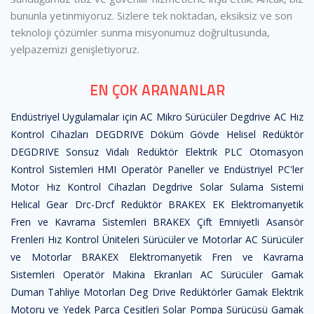
bununla yetinmiyoruz. Sizlere tek noktadan, eksiksiz ve son
teknoloji çözümler sunma misyonumuz doğrultusunda,
yelpazemizi genişletiyoruz.
EN ÇOK ARANANLAR
Endüstriyel Uygulamalar için AC Mikro Sürücüler
Degdrive AC Hız
Kontrol Cihazları
DEGDRIVE Döküm Gövde Helisel Redüktör
DEGDRIVE Sonsuz Vidalı Redüktör
Elektrik PLC Otomasyon
Kontrol Sistemleri
HMI Operatör Paneller ve Endüstriyel PC'ler
Motor Hız Kontrol Cihazları
Degdrive Solar Sulama Sistemi
Helical Gear Drc-Drcf Redüktör
BRAKEX EK Elektromanyetik
Fren ve Kavrama Sistemleri
BRAKEX Çift Emniyetli Asansör
Frenleri
Hız Kontrol Üniteleri Sürücüler ve Motorlar
AC Sürücüler
ve Motorlar
BRAKEX Elektromanyetik Fren ve Kavrama
Sistemleri
Operatör Makina Ekranları
AC Sürücüler
Gamak
Duman Tahliye Motorları
Deg Drive Redüktörler
Gamak Elektrik
Motoru ve Yedek Parça Çeşitleri
Solar Pompa Sürücüsü
Gamak