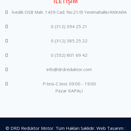
İLETİŞİM
İvedik OSB Mah. 1439 Cad. No:21/B Yenimahalle/ANKARA
0 (312) 394 25 21
0 (312) 385 25 22
0 (552) 801 69 42
info@drdreduktor.com
P.tesi-C.tesi: 09:00 - 19:00
Pazar KAPALI
© DRD Redüktor Motor. Tüm Hakları Saklıdır. Web Tasarım :