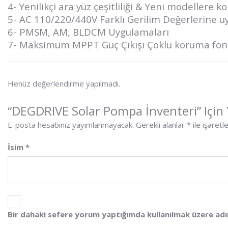
4- Yenilikçi ara yüz çeşitliliği & Yeni modellere 
5- AC 110/220/440V Farklı Gerilim Değerlerine 
6- PMSM, AM, BLDCM Uygulamaları
7- Maksimum MPPT Güç Çıkışı Çoklu koruma fonk
Henüz değerlendirme yapılmadı.
“DEGDRIVE Solar Pompa İnventeri” Için 
E-posta hesabınız yayımlanmayacak.
Gerekli alanlar
*
ile işaretl
İsim
*
Bir dahaki sefere yorum yaptığımda kullanılmak üzere adı