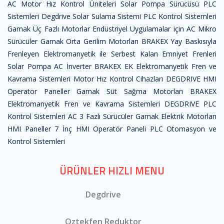
AC Motor Hız Kontrol Üniteleri
Solar Pompa Sürücüsü
PLC
Sistemleri
Degdrive Solar Sulama Sistemi
PLC Kontrol Sistemleri
Gamak Üç Fazlı Motorlar
Endüstriyel Uygulamalar için AC Mikro
Sürücüler
Gamak Orta Gerilim Motorları
BRAKEX Yay Baskısıyla
Frenleyen Elektromanyetik ile Serbest Kalan Emniyet Frenleri
Solar Pompa
AC İnverter
BRAKEX EK Elektromanyetik Fren ve
Kavrama Sistemleri
Motor Hız Kontrol Cihazları
DEGDRIVE HMI
Operator Paneller
Gamak Süt Sağma Motorları
BRAKEX
Elektromanyetik Fren ve Kavrama Sistemleri
DEGDRIVE PLC
Kontrol Sistemleri
AC 3 Fazlı Sürücüler
Gamak Elektrik Motorları
HMI Paneller
7 İnç HMI Operatör Paneli
PLC Otomasyon ve
Kontrol Sistemleri
ÜRÜNLER HIZLI MENU
Degdrive
Oztekfen Reduktor