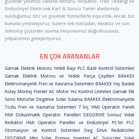
güvenilir yerimizi; Elektrik Motoru, Redüktör, Fren Tedariği ve
Endüstriyel Elektronik Kart & Sürücü Tamiri alanlarında
sunduğumuz titiz ve güvenilir hizmetlerle inşa ettik. Ancak, biz
bununla yetinmiyoruz. Sizlere tek noktadan, eksiksiz ve son
teknoloji çözümler sunma misyonumuz doğrultusunda,
yelpazemizi genişletiyoruz.
EN ÇOK ARANANLAR
Gamak Elektrik Motoru Yetkili Bayi
PLC Bazlı Kontrol Sistemleri
Gamak Elektrik Motoru ve Yedek Parça Çeşitleri
BRAKEX
Elektromanyetik Fren ve Kavrama Sistemleri
BRAKEX Yay Baskılı
Kolay Montaj Frenler
AC Motor Hız Kontrol Üniteleri
Gamak Elit
Serisi Motorlar
Degdrive Solar Sulama
BRAKEX Elektromanyetik
Tozlu Fren ve Kavrama Sistemleri
7 İnç HMI Operatör Paneli
HMI Dokunmatik Operatör Panelleri
DEGDRIVE Sonsuz Vidalı
Redüktör
HMI Operatör Paneller ve Endüstriyel PC'ler
PLC
Otomasyon ve Kontrol Sistemleri
Deg Drive Redüktörler
DEGDRIVE Mini Solar Pompa İnverteri
AC Sürücüler
Solar