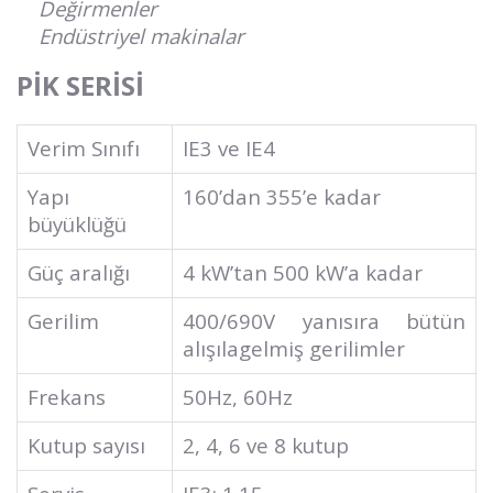
Değirmenler
Endüstriyel makinalar
PİK SERİSİ
Verim Sınıfı
IE3 ve IE4
Yapı
160’dan 355’e kadar
büyüklüğü
Güç aralığı
4 kW’tan 500 kW’a kadar
Gerilim
400/690V yanısıra bütün
alışılagelmiş gerilimler
Frekans
50Hz, 60Hz
Kutup sayısı
2, 4, 6 ve 8 kutup