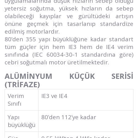
uygulamalarında düşük hızların sebep olduğu
yetersiz soğutma, yüksek hızların da sebep
olabileceği kayıplar ve gürültüdeki artışın
önüne geçmek için tasarlanıp standardize
edilmiş motorlardır.
80’den 355 yapı büyüklüğüne kadar standart
tüm güçler için hem IE3 hem de IE4 verim
sınıfında (IEC 60034-30-1 standardına göre)
cebri soğutmalı motor üretilmektedir.
ALÜMİNYUM KÜÇÜK SERİSİ
(TRİFAZE)
Verim
IE3 ve IE4
Sınıfı
Yapı
80’den 112’ye kadar
büyüklüğü