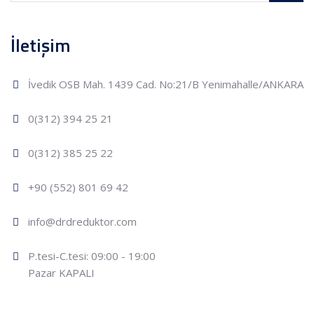
İletişim
İvedik OSB Mah. 1439 Cad. No:21/B Yenimahalle/ANKARA
0(312) 394 25 21
0(312) 385 25 22
+90 (552) 801 69 42
info@drdreduktor.com
P.tesi-C.tesi: 09:00 - 19:00
Pazar KAPALI