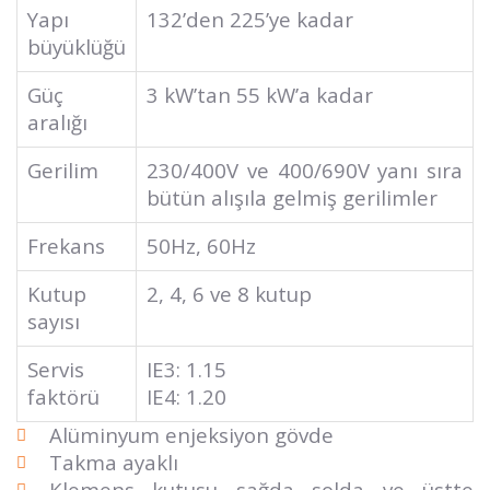
Yapı
132’den 225’ye kadar
büyüklüğü
Güç
3 kW’tan 55 kW’a kadar
aralığı
Gerilim
230/400V ve 400/690V yanı sıra
bütün alışıla gelmiş gerilimler
Frekans
50Hz, 60Hz
Kutup
2, 4, 6 ve 8 kutup
sayısı
Servis
IE3: 1.15
faktörü
IE4: 1.20
Alüminyum enjeksiyon gövde
Takma ayaklı
Klemens kutusu sağda solda ve üstte