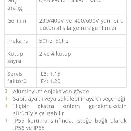
Güç
0,55 kW’tan 4 kW’a kadar
aralığı
Gerilim
230/400V ve 400/690V yanı sıra
bütün alışıla gelmiş gerilimler
Frekans
50Hz, 60Hz
Kutup
2 ve 4 kutup
sayısı
Servis
IE3: 1.15
faktörü
IE4: 1.20
Alüminyum enjeksiyon gövde
Sabit ayaklı veya sökülebilir ayaklı seçeneği
Hiçbir ekstra önlem gerekmeksizin
sürücüyle çalışabilir
IP55 koruma sınfında, isteğe bağlı olarak
IP56 ve IP65