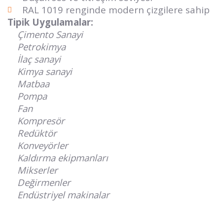
RAL 1019 renginde modern çizgilere sahip
Tipik Uygulamalar:
Çimento Sanayi
Petrokimya
İlaç sanayi
Kimya sanayi
Matbaa
Pompa
Fan
Kompresör
Redüktör
Konveyörler
Kaldırma ekipmanları
Mikserler
Değirmenler
Endüstriyel makinalar