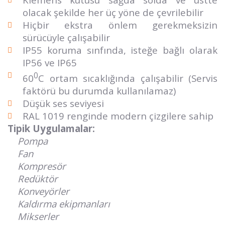
olacak şekilde her üç yöne de çevrilebilir
Hiçbir ekstra önlem gerekmeksizin
sürücüyle çalışabilir
IP55 koruma sınfında, isteğe bağlı olarak
IP56 ve IP65
0
60
C ortam sıcaklığında çalışabilir (Servis
faktörü bu durumda kullanılamaz)
Düşük ses seviyesi
RAL 1019 renginde modern çizgilere sahip
Tipik Uygulamalar:
Pompa
Fan
Kompresör
Redüktör
Konveyörler
Kaldırma ekipmanları
Mikserler