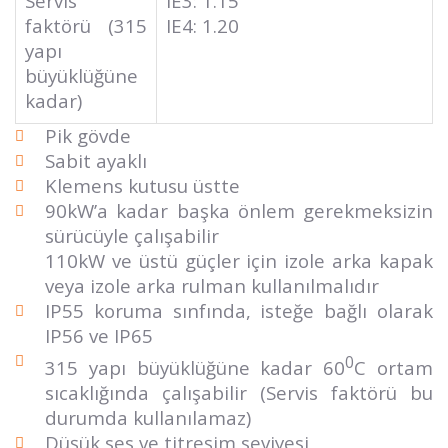
Servis
IE3: 1.15
faktörü (315
IE4: 1.20
yapı
büyüklüğüne
kadar)
Pik gövde
Sabit ayaklı
Klemens kutusu üstte
90kW’a kadar başka önlem gerekmeksizin
sürücüyle çalışabilir
110kW ve üstü güçler için izole arka kapak
veya izole arka rulman kullanılmalıdır
IP55 koruma sınfında, isteğe bağlı olarak
IP56 ve IP65
0
315 yapı büyüklüğüne kadar 60
C ortam
sıcaklığında çalışabilir (Servis faktörü bu
durumda kullanılamaz)
Düşük ses ve titreşim seviyesi