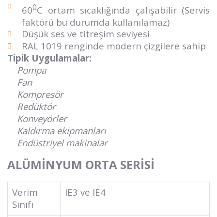
0
60
C ortam sıcaklığında çalışabilir (Servis
faktörü bu durumda kullanılamaz)
Düşük ses ve titreşim seviyesi
RAL 1019 renginde modern çizgilere sahip
Tipik Uygulamalar:
Pompa
Fan
Kompresör
Redüktör
Konveyörler
Kaldırma ekipmanları
Endüstriyel makinalar
ALÜMİNYUM ORTA SERİSİ
Verim
IE3 ve IE4
Sınıfı