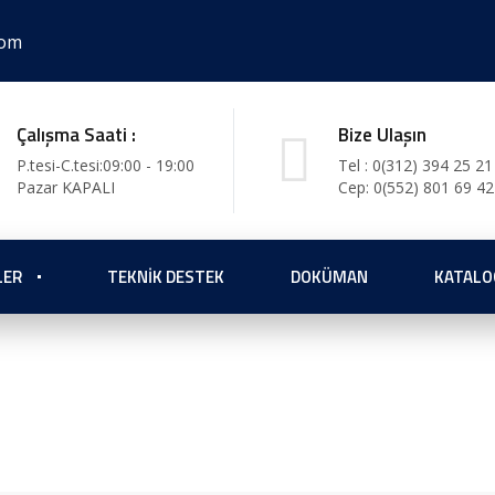
com
Çalışma Saati :
Bize Ulaşın
P.tesi-C.tesi:09:00 - 19:00
Tel : 0(312) 394 25 21
Pazar KAPALI
Cep: 0(552) 801 69 42
LER
TEKNIK DESTEK
DOKÜMAN
KATALO