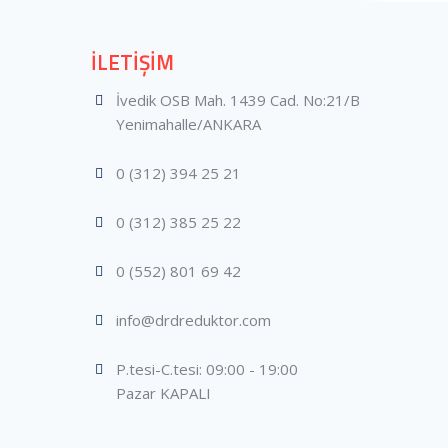
U
İLETİŞİM
İvedik OSB Mah. 1439 Cad. No:21/B
Yenimahalle/ANKARA
0 (312) 394 25 21
0 (312) 385 25 22
0 (552) 801 69 42
info@drdreduktor.com
P.tesi-C.tesi: 09:00 - 19:00
Pazar KAPALI