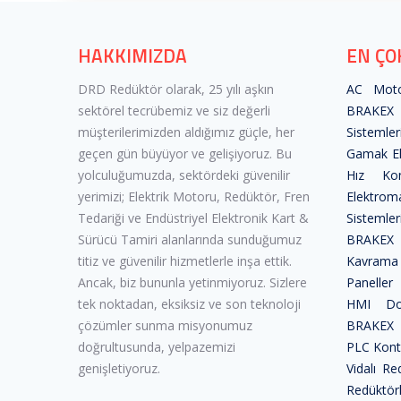
HAKKIMIZDA
EN ÇO
DRD Redüktör olarak, 25 yılı aşkın
AC Moto
sektörel tecrübemiz ve siz değerli
BRAKEX 
müşterilerimizden aldığımız güçle, her
Sistemler
geçen gün büyüyor ve gelişiyoruz. Bu
Gamak Ele
yolculuğumuzda, sektördeki güvenilir
Hız Kon
yerimizi; Elektrik Motoru, Redüktör, Fren
Elektro
Tedariği ve Endüstriyel Elektronik Kart &
Sistemler
Sürücü Tamiri alanlarında sunduğumuz
BRAKEX
titiz ve güvenilir hizmetlerle inşa ettik.
Kavrama
Ancak, biz bununla yetinmiyoruz. Sizlere
Paneller
tek noktadan, eksiksiz ve son teknoloji
HMI Dok
çözümler sunma misyonumuz
BRAKEX Ç
doğrultusunda, yelpazemizi
PLC Kontr
genişletiyoruz.
Vidalı Re
Redüktör