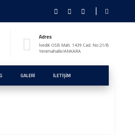
Adres
İvedik OSB Mah. 1439 Cad. No:21/B
Yenimahalle/ANKARA
G
GALERI
İLETIŞIM