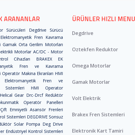
K ARANANLAR
ÜRÜNLER HIZLI MEN
r Sürücüleri
Degdrive Sürücü
Degdrive
Elektromanyetik Fren Kavrama
i
Gamak Orta Gerilim Motorları
Oztekfen Reduktor
ktrikli Motorlar
AC/DC - Motor
trol Cihazları
BRAKEX EK
Omega Motorlar
manyetik Fren ve Kavrama
i
Operatör Makina Ekranları HMI
 Elektromanyetik Fren ve
Gamak Motorlar
 Sistemleri
HMI Operator
Helical Gear Drc-Drcf Redüktör
Volt Elektrik
unmatik Operatör Panelleri
ift Emniyetli Asansör Frenleri
Brakex Fren Sistemleri
ol Sistemleri
DEGDRIVE Sonsuz
düktör
Solar Pompa
Deg Drive
Elektronik Kart Tamiri
ler
Endüstriyel Kontrol Sistemleri