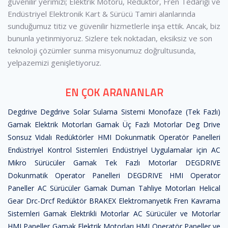
güvenilir yerimizi; Elektrik Motoru, Redüktör, Fren Tedariği ve
Endüstriyel Elektronik Kart & Sürücü Tamiri alanlarında
sunduğumuz titiz ve güvenilir hizmetlerle inşa ettik. Ancak, biz
bununla yetinmiyoruz. Sizlere tek noktadan, eksiksiz ve son
teknoloji çözümler sunma misyonumuz doğrultusunda,
yelpazemizi genişletiyoruz.
EN ÇOK ARANANLAR
Degdrive
Degdrive Solar Sulama Sistemi
Monofaze (Tek Fazlı)
Gamak Elektrik Motorları
Gamak Üç Fazlı Motorlar
Deg Drive
Sonsuz Vidalı Redüktörler
HMI Dokunmatik Operatör Panelleri
Endüstriyel Kontrol Sistemleri
Endüstriyel Uygulamalar için AC
Mikro Sürücüler
Gamak Tek Fazlı Motorlar
DEGDRIVE
Dokunmatik Operator Panelleri
DEGDRIVE HMI Operator
Paneller
AC Sürücüler
Gamak Duman Tahliye Motorları
Helical
Gear Drc-Drcf Redüktör
BRAKEX Elektromanyetik Fren Kavrama
Sistemleri
Gamak Elektrikli Motorlar
AC Sürücüler ve Motorlar
HMI Paneller
Gamak Elektrik Motorları
HMI Operatör Paneller ve